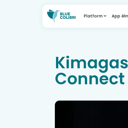
Platform
App él
Kimagasl
Connect