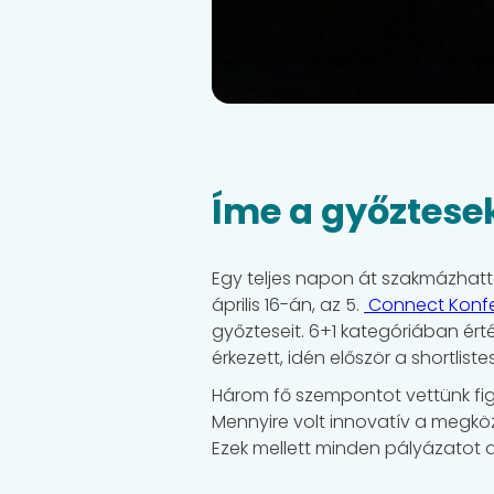
Íme a győztese
Egy teljes napon át szakmázhatta
április 16-án, az 5.
Connect Konfe
győzteseit. 6+1 kategóriában ért
érkezett, idén először a shortliste
Három fő szempontot vettünk fig
Mennyire volt innovatív a megköz
Ezek mellett minden pályázatot a