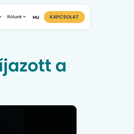
KAPCSOLAT
Rólunk
HU
jazott a