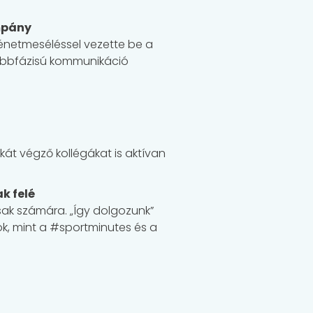
mpány
ténetmeséléssel vezette be a
 többfázisú kommunikáció
át végző kollégákat is aktívan
k felé
sak számára. „Így dolgozunk”
, mint a #sportminutes és a