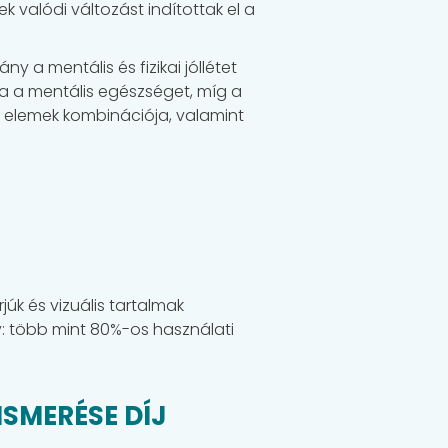
valódi változást indítottak el a
ny a mentális és fizikai jóllétet
 a mentális egészséget, míg a
ne elemek kombinációja, valamint
úk és vizuális tartalmak
: több mint 80%-os használati
SMERÉSE DÍJ