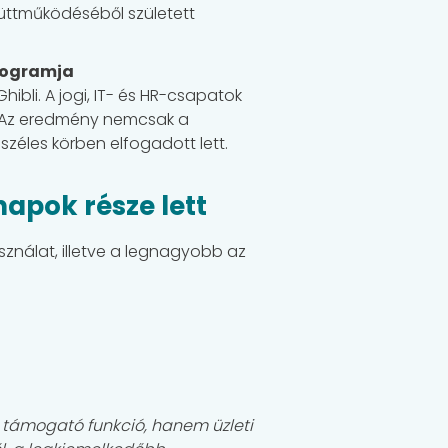
yüttműködéséből született
programja
ibli. A jogi, IT- és HR-csapatok
. Az eredmény nemcsak a
zéles körben elfogadott lett.
apok része lett
sználat, illetve a legnagyobb az
 támogató funkció, hanem üzleti