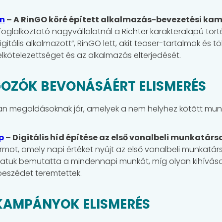
on
– A RinGO köré épített alkalmazás-bevezetési ka
oglalkoztató nagyvállalatnál a Richter karakteralapú tör
gitális alkalmazott”, RinGO lett, akit teaser-tartalmak és
kötelezettséget és az alkalmazás elterjedését.
GOZÓK BEVONÁSÁÉRT ELISMERÉS
yan megoldásoknak jár, amelyek a nem helyhez kötött munk
p
– Digitális híd építése az első vonalbeli munkatársa
rmot, amely napi értéket nyújt az első vonalbeli munkatár
tuk bemutatta a mindennapi munkát, míg olyan kihívások
rbeszédet teremtettek.
KAMPÁNYOK ELISMERÉS