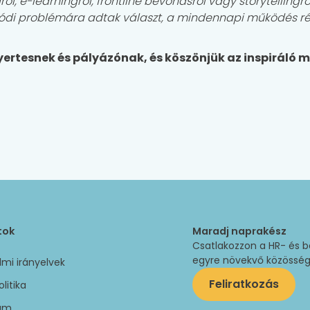
ról, e-learningről, frontline bevonásról vagy storytelling
di problémára adtak választ, a mindennapi működés rés
yertesnek és pályázónak, és köszönjük az inspiráló
tok
Maradj naprakész
Csatlakozzon a HR- és 
egyre növekvő közösségéh
mi irányelvek
Feliratkozás
olitika
um