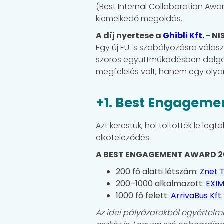
(Best Internal Collaboration Awa
kiemelkedő megoldás.
A díj nyertese a
Ghibli Kft.
- NI
Egy új EU-s szabályozásra válaszu
szoros együttműködésben dolgoz
megfelelés volt, hanem egy olyan
+1. Best Engageme
Azt kerestük, hol töltötték le le
elköteleződés.
A BEST ENGAGEMENT AWARD 20
200 fő alatti létszám:
Znet 
200–1000 alkalmazott:
EXIM
1000 fő felett:
ArrivaBus Kft.
Az idei pályázatokból egyértelm