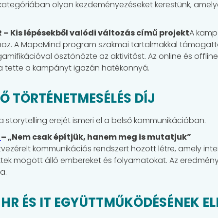
tegóriában olyan kezdeményezéseket kerestünk, amelyek 
 – Kis lépésekből valódi változás című projekt
A kampá
z. A MapeMind program szakmai tartalmakkal támogatta
gamifikációval ösztönözte az aktivitást. Az online és offli
úra tette a kampányt igazán hatékonnyá.
SŐ TÖRTÉNETMESÉLÉS DÍJ
a storytelling erejét ismeri el a belső kommunikációban.
t
– „Nem csak építjük, hanem meg is mutatjuk”
ezérelt kommunikációs rendszert hozott létre, amely interj
ktek mögött álló embereket és folyamatokat. Az eredmény
a.
HR ÉS IT EGYÜTTMŰKÖDÉSÉNEK ELI