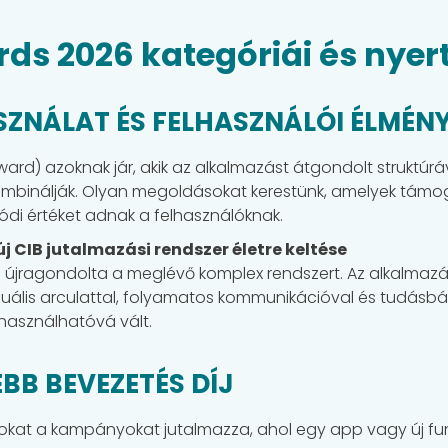
ds 2026 kategóriái és nyer
ZNÁLAT ÉS FELHASZNÁLÓI ÉLMÉNY
ard) azoknak jár, akik az alkalmazást átgondolt struktúráv
kombinálják. Olyan megoldásokat kerestünk, amelyek támo
valódi értéket adnak a felhasználóknak.
új CIB jutalmazási rendszer életre keltése
n újragondolta a meglévő komplex rendszert. Az alkalmazá
ális arculattal, folyamatos kommunikációval és tudásbázi
asználhatóvá vált.
BB BEVEZETÉS DÍJ
kat a kampányokat jutalmazza, ahol egy app vagy új fu