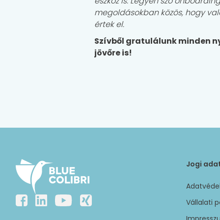
eszköz is. Legyen szó onboarding
megoldásokban közös, hogy való
értek el.
Szívből gratulálunk minden n
jövőre is!
Jogi ada
Adatvédel
Vállalati p
Impressz