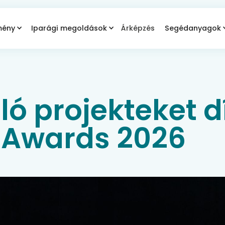
mény
Iparági megoldások
Árképzés
Segédanyagok
ó projekteket dí
 Awards 2026