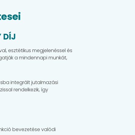
tesei
 DÍJ
al, esztétikus megjelenéssel és
gatják a mindennapi munkát,
sba integrált jutalmazási
ssal rendelkezik, így
nkció bevezetése valódi