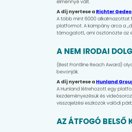
élménnyé vált.
A díj nyertese a
Richter Gede
A több mint 6000 alkalmazottat f
platformot. A kampány arca a „di
támogatott, ami ösztönözte az el
A NEM IRODAI DOL
(Best Frontline Reach Award) ol
bevonják.
A díj nyertese a
Hunland Grou
A Hunland létrehozott egy platfo
kezdeményezésük és videósoroza
visszajelzési eszközök valódi pá
AZ ÁTFOGÓ BELSŐ 