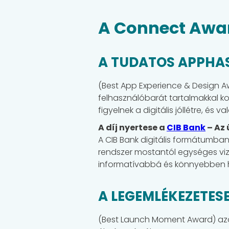
A Connect Awar
A TUDATOS APPHAS
(Best App Experience & Design Aw
felhasználóbarát tartalmakkal 
figyelnek a digitális jóllétre, és 
A díj nyertese a
CIB Bank
– Az 
A CIB Bank digitális formátumba
rendszer mostantól egységes vizu
informatívabbá és könnyebben h
A LEGEMLÉKEZETESE
(Best Launch Moment Award) azo