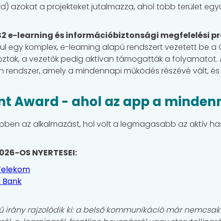
rd) azokat a projekteket jutalmazza, ahol több terület eg
S2 e-learning és információbiztonsági megfelelési 
l egy komplex, e-learning alapú rendszert vezetett be a Gh
tak, a vezetők pedig aktívan támogatták a folyamatot
 rendszer, amely a mindennapi működés részévé vált, és s
nt Award - ahol az app a mindenn
gtöbben az alkalmazást, hol volt a legmagasabb az aktív ha
26-OS NYERTESEI:
Telekom
 Bank
ű irány rajzolódik ki: a belső kommunikáció már nemcsak