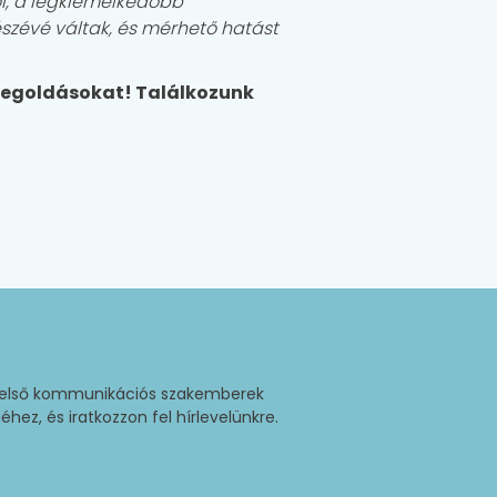
ről, a legkiemelkedőbb
zévé váltak, és mérhető hatást
 megoldásokat! Találkozunk
belső kommunikációs szakemberek
ez, és iratkozzon fel hírlevelünkre.