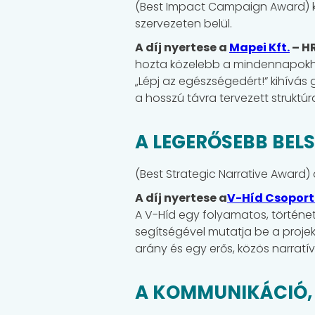
(Best Impact Campaign Award) ka
szervezeten belül.
A díj nyertese a
Mapei Kft.
– HR
hozta közelebb a mindennapokho
„Lépj az egészségedért!” kihívás 
a hosszú távra tervezett strukt
A LEGERŐSEBB BEL
(Best Strategic Narrative Award) 
A díj nyertese a
V-Híd Csopor
A V-Híd egy folyamatos, történetv
segítségével mutatja be a proje
arány és egy erős, közös narratív
A KOMMUNIKÁCIÓ, 