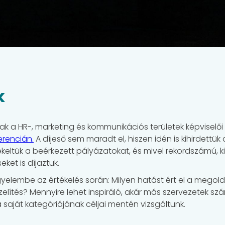
k
k a HR-, marketing és kommunikációs területek képviselői
rencián.
A díjeső sem maradt el, hiszen idén is kihirdettük
ékeltük a beérkezett pályázatokat, és mivel rekordszámú,
seket is díjaztuk.
yelembe az értékelés során: Milyen hatást ért el a megol
elítés? Mennyire lehet inspiráló, akár más szervezetek s
 saját kategóriájának céljai mentén vizsgáltunk.