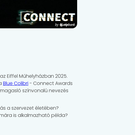
 az Eiffel Műhelyházban 2025.
 a
Blue Colibri
- Connect Awards
 kimagasló színvonalú nevezés
dás a szervezet életében?
zámára is alkalmazható példa?