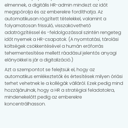
elmennek, a digitális HR-admin mindezt az időt
megspórolja és az emberekre fordíthatja. Az
automatikusan rögzített tételekkel, valamint a
folyamatosan frissülő, visszakövethető
adatrögzítéssel és -feldolgozással szintén rengeteg
időt nyernek a HR-csapatok. (A nyomtatási, tárolási
költségek csökkentésével a humán erőforrás
tehermentesítése mellett ráadásul jelentős anyagi
előnyökkel is jár a digitalizáció.)
Azt a szempontot se felejtsük el, hogy az
automatikus emlékeztetők és értesítések milyen óriási
terhet vehetnek le a kollégák válláról. Ezek pedig mind
hozzájárulnak, hogy a HR a stratégiai feladatokra,
mindenekelőtt pedig az emberekre
koncentrálhasson.