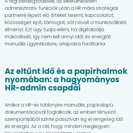
A régi beidegződések, az elkerülhetetlen
adminisztratív funkciók után a HR mára stratégiai
partnerré lépett elő. Értéket teremt, kapcsolatot,
közösséget épít, támogat, sőt növeli a munkavállalói
élményt. Ezt úgy tudja elérni, ha digitalizálja
működését, így nem kell annyi időt és energiát
manuális ügyintézésre, űrlapokra fordítania.
Az eltűnt idő és a papírhalmok
nyomában: a hagyományos
HR-admin csapdái
Amikor a HR-es többnyire manuális, papíralapú
dokumentációval foglalkozik, az emberi tényező
szempontjából szinte passzívan ég el rengeteg idő
és energia. Az a cél, hogy minden meglegyen