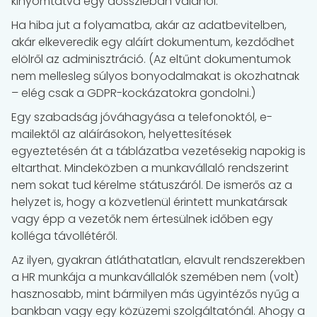
kinyomtatva egy dossziéban valahol.
Ha hiba jut a folyamatba, akár az adatbevitelben,
akár elkeveredik egy aláírt dokumentum, kezdődhet
elölről az adminisztráció. (Az eltűnt dokumentumok
nem mellesleg súlyos bonyodalmakat is okozhatnak
– elég csak a GDPR-kockázatokra gondolni.)
Egy szabadság jóváhagyása a telefonoktól, e-
mailektől az aláírásokon, helyettesítések
egyeztetésén át a táblázatba vezetésekig napokig is
eltarthat. Mindeközben a munkavállaló rendszerint
nem sokat tud kérelme státuszáról. De ismerős az a
helyzet is, hogy a közvetlenül érintett munkatársak
vagy épp a vezetők nem értesülnek időben egy
kolléga távollétéről.
Az ilyen, gyakran átláthatatlan, elavult rendszerekben
a HR munkája a munkavállalók szemében nem (volt)
hasznosabb, mint bármilyen más ügyintézős nyűg a
bankban vagy egy közüzemi szolgáltatónál. Ahogy a