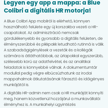
Legyen egy app a mappa: a Blue
Colibri a digitális HR motorja!
A Blue Colibri App mobilról is elérhető, könnyen
használható felülete egy új korszakba vezeti a HR-
csapatokat. Az adminisztráció nemcsak
gördülékenyebb és gyorsabb a digitális felületen, de
élményszerűbbé és pikkpakk letudható rutinná is válik.
A szabadságigénylések a vezetők és a kollégák
számára is átláthatóbbak, az űrlapokkal egyszerűbb,
szélesebb körű az adatfelvétel, és az analitikai
feladatok is könnyebbé válnak. A dokumentumtár
modullal pedig végre elbúcsúzhatunk az irodai
mappahalmok átkutatásának fárasztó és időigényes
munkájától is.
A digitális HR-admin nem csak a HR munkáját könnyíti
meg, hanem közvetlenül hozzájárul a munkavállalói
élményhez is. A munkahelyi ügyintézés