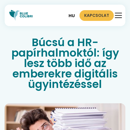
KAPCSOLAT
HU
Búcsú a HR-
papírhalmoktól: így
lesz több idő az
emberekre digitális
ügyintézéssel