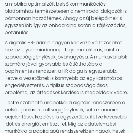
a mobilra optimalizált belső kommunikációs
platformhoz természetesen a nem irodai dolgozók is
bárhonnan hozzáférnek. Ahogy az új belépőknek is
egyszerűbb így az onboarding során a tájékozódás,
betanulás.
A digitális HR-admin nagyon kedvező változásokat
hoz az olyan mindennapi folyamatokba is, mint a
szabadságigénylések jóváhagyása. A munkavállalók
számára jóval gyorsabb és átláthatóbb a
papírmentes rendszer, a HR dolga is egyszerűbb,
illetve a vezetőknek is könnyebb az egy kattintásos
engedélyeztetés. A tipikus szabadságolásos
probléma, az átfedések kérdése is megoldódik végre.
Testre szabható űrlapokkal a digitális rendszerben a
belső ajánlások, költségigénylések, sőt az anonim
bejelentések kezelése is egyszerűbb, illetve kevesebb
időt és energiát emészt fel. Míg az adatelemzési
munkákra a papíralapú rendszerekben napok, hetek