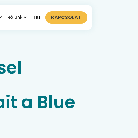
KAPCSOLAT
Rólunk
HU
sel
it a Blue