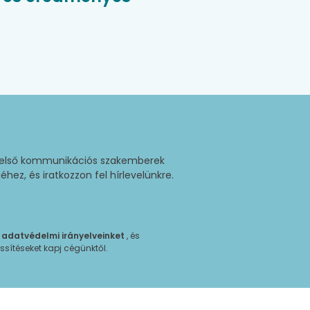
belső kommunikációs szakemberek
ez, és iratkozzon fel hírlevelünkre.
d
adatvédelmi irányelveinket
, és
ssítéseket kapj cégünktől.