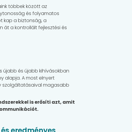
ink többek között az
olytonosság és folyamatos
pet kap a biztonság, a
 a kontrollált fejlesztési és
is újabb és újabb kihívásokban
ny alapja. A most elnyert
ogy szolgáltatásaival magasabb
szerekkel is erősíti azt, amit
 kommunikációt.
tó és eredményes