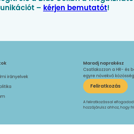
munikációt –
kérjen bemutatót
!
tok
Maradj naprakész
Csatlakozzon a HR- és 
egyre növekvő közösségéh
mi irányelvek
Feliratkozás
olitika
um
A feliratkozással elfogado
hozzájárulsz ahhoz, hogy fri