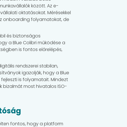
munkavállalók között. Az e-
állalati oktatásokat. Mérésekkel
 az onboarding folyamatokat, de
bil és biztonságos
hogy a Blue Colibri működése a
égben is fontos előrelépés,
itális rendszerei stabilan,
ítványok igazolják, hogy a Blue
jleszti is folyamatait. Mindezt
nk bizalmát most hivatalos ISO-
atóság
lten fontos, hogy a platform