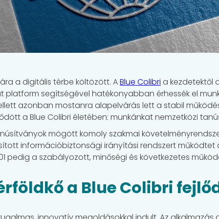
ra a digitális térbe költözött. A
Blue Colibri
a kezdetektől 
 platform segítségével hatékonyabban érhessék el munkav
lett azonban mostanra alapelvárás lett a stabil működés 
dődött a Blue Colibri életében: munkánkat nemzetközi tanús
tanúsítványok mögött komoly szakmai követelményrendszer á
úsított információbiztonsági irányítási rendszert működte
01 pedig a szabályozott, minőségi és következetes működés 
földkő a Blue Colibri fejl
l, rugalmas, innovatív megoldásokkal indult. Az alkalmazás 