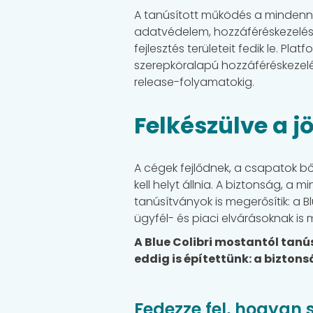
A tanúsított működés a mindenna
adatvédelem, hozzáféréskezelés
fejlesztés területeit fedik le. Pl
szerepköralapú hozzáféréskezelés
release-folyamatokig.
Felkészülve a j
A cégek fejlődnek, a csapatok bő
kell helyt állnia. A biztonság, a
tanúsítványok is megerősítik: a
ügyfél- és piaci elvárásoknak is 
A Blue Colibri mostantól tanú
eddig is építettünk: a bizton
Fedezze fel, hogyan 