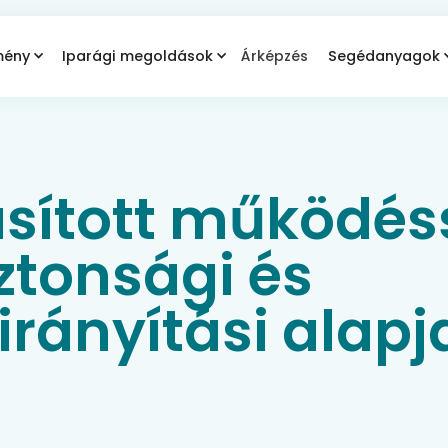
mény
Iparági megoldások
Árképzés
Segédanyagok
sított működés
iztonsági és
rányítási alapja