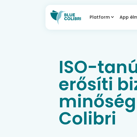
Platform
App él
ISO-tanú
erősíti b
minőségi
Colibri