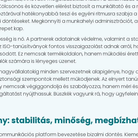
Kölcsönös és közvetlen elérést biztosít a munkáltató és a 
öztárával hatékonyabbá teszi és egyéni ritmusra szabja a v
ai döntéseket. Megkönnyíti a munkahelyi adminisztrációt,
repet kap.
ség is nő. A partnerek adatainak védelme, valamint a sta
z ISO-tanúsítványok fontos visszaigazolást adnak arról, 
ödött. Ez nemcsak termékoldalon, hanem működési éretts
lók számára is lényeges üzenet.
nagyvállalatokig minden szervezetnek alapigénye, hogy dig
tonsági szempontok mellett működjenek. Az elnyert tanús
ly nemcsak végiggondolja és szabályozza, hanem méri és fe
lgáltatást nyújthassuk. Büszkék vagyunk rá, hogy ügyfelei
ny: stabilitás, minőség, megbízh
 kommunikációs platform bevezetése bizalmi döntés. Kieme