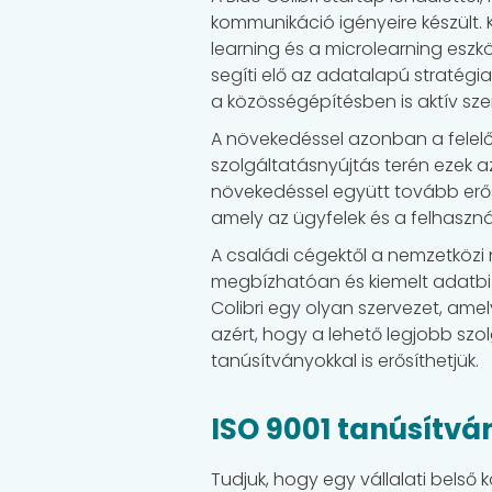
kommunikáció igényeire készült. 
learning és a microlearning eszk
segíti elő az adatalapú stratégi
a közösségépítésben is aktív sze
A növekedéssel azonban a felelős
szolgáltatásnyújtás terén ezek a
növekedéssel együtt tovább erős
amely az ügyfelek és a felhaszná
A családi cégektől a nemzetközi 
megbízhatóan és kiemelt adatbiz
Colibri egy olyan szervezet, ame
azért, hogy a lehető legjobb szo
tanúsítványokkal is erősíthetjük.
ISO 9001 tanúsítvá
Tudjuk, hogy egy vállalati belső