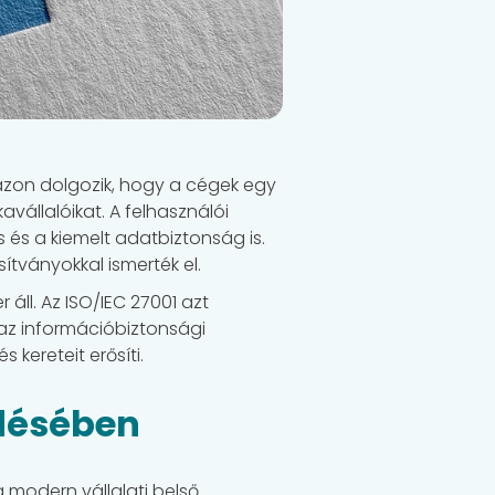
azon dolgozik, hogy a cégek egy
állalóikat. A felhasználói
és a kiemelt adatbiztonság is.
ítványokkal ismerték el.
ll. Az ISO/IEC 27001 azt
t az információbiztonsági
kereteit erősíti.
ődésében
a modern vállalati belső