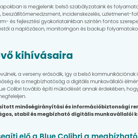
pokban is megjelenik: belső szabályzataink és folyamata
, beszállítómenedzsment, incidenskezelés, üzletmenet-f
atform- és fejlesztési gyakorlatainkban szintén fontos szere
től a naplózáson, monitoringon és backup folyamatokon át
övő kihívásaira
vülnek, a verseny erősödik, így a belső kommunikációnak 
 minőség és a megbízhatóság a digitális munkavállalói élmé
 Blue Colibri tovább építi működését annak érdekében, h
megfeleljen.
sított minőségirányítási és információbiztonsági rend
ságos, stabil és megbízható digitális munkavállalói
segíti elő a Blue Colibri a megbízha