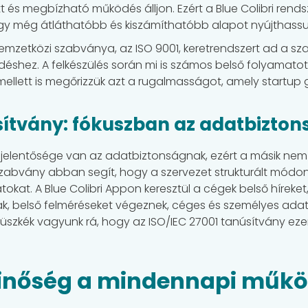
és megbízható működés álljon. Ezért a Blue Colibri rendsze
gy még átláthatóbb és kiszámíthatóbb alapot nyújthassun
emzetközi szabványa, az ISO 9001, keretrendszert ad a sz
éshez. A felkészülés során mi is számos belső folyamatot
ellett is megőrizzük azt a rugalmasságot, amely startup 
sítvány: fókuszban az adatbizton
 jelentősége van az adatbiztonságnak, ezért a másik nemz
zabvány abban segít, hogy a szervezet strukturált módon a
kat. A Blue Colibri Appon keresztül a cégek belső híreket, 
 belső felméréseket végeznek, céges és személyes adatok
zkék vagyunk rá, hogy az ISO/IEC 27001 tanúsítvány ezen 
minőség a mindennapi műk