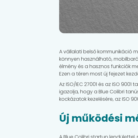
A vállalati belső kommunikáció má
könnyen használható, mobilbarát
élmény és a hasznos funkciók mel
Ezen a téren most új fejezet kez
Az ISO/IEC 27001 és az ISO 9001 
igazolja, hogy a Blue Colibri tan
kockázatok kezelésére, az ISO 90
Új működési mér
A Blue Colibri startup lendülette