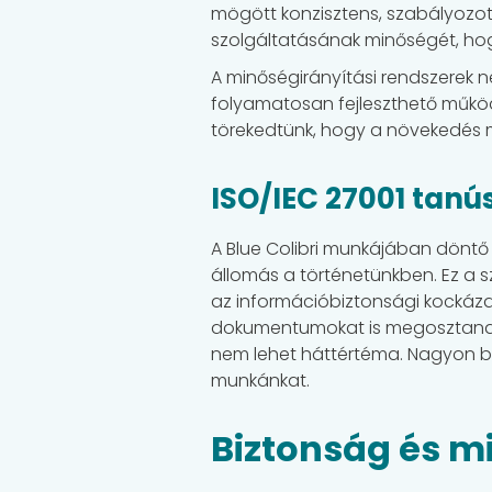
mögött konzisztens, szabályozott 
szolgáltatásának minőségét, ho
A minőségirányítási rendszerek n
folyamatosan fejleszthető működ
törekedtünk, hogy a növekedés m
ISO/IEC 27001 tanú
A Blue Colibri munkájában döntő
állomás a történetünkben. Ez a s
az információbiztonsági kockázato
dokumentumokat is megosztanak,
nem lehet háttértéma. Nagyon büs
munkánkat.
Biztonság és 