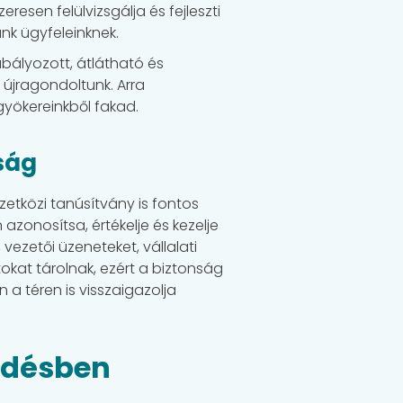
resen felülvizsgálja és fejleszti
k ügyfeleinknek.
abályozott, átlátható és
 újragondoltunk. Arra
gyökereinkből fakad.
ság
etközi tanúsítvány is fontos
zonosítsa, értékelje és kezelje
vezetői üzeneteket, vállalati
at tárolnak, ezért a biztonság
a téren is visszaigazolja
ödésben