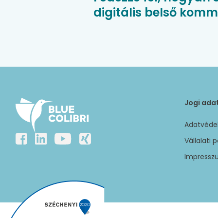
digitális belső kom
Jogi ada
Adatvédel
Vállalati p
Impressz