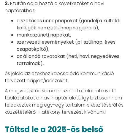
2.
Ezután adja hozzá a következőket a havi
naptárakhoz:
a szokásos ünnepnapokat (gondolj a külföldi
kollégák nemzeti ünnepnapjaira is),
munkaszüneti napokat,
szervezeti eseményeket (pl. szülinap, éves
csapatépítő),
az állandó rovatokat (heti, havi, negyedéves
tartalmak),
és jelöld az ezekhez kapcsolódó kommunikáció
tervezett napjait/időszakát.
A megvalósítás során használd a feladatkövető
táblázatokat a havi naptár alatt, így biztosan nem
feledkeztek meg egy-egy tartalom elkészítéséről és
közzétételéről. Hatékony tervezést kívánunk!
Töltsd le a 2025-ös belső