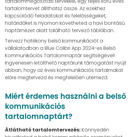
tartalommegosztási tervekkel, egy teljes körű éves
tartalomtervet állíthatsz össze. Az ezekhez
kapcsolódó feladatokat és felelősségeket,
határidőket is nyomon követheted a havi bontású
naptárnézet alatt található tervező táblában.
Tervezz hatékony belső kommunikációt a
vállalatodban a Blue Colibri App 2024-es Belső
Kommunikációs Tartalomnaptár segítségével!
Ingyenesen letölthető naptárunk támogatást nyújt
abban, hogy az éves kommunikációs tartalmakat
előre megtervezd és megfelelően ütemezd.
Miért érdemes használni a belső
kommunikációs
tartalomnaptárt?
Átlátható tartalomtervezés:
Könnyedén