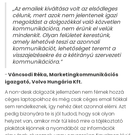
„Az emailek kiváltása volt az elsődleges
célunk, mert azok nem jelentenek igazi
megoldást a dolgozókkal való közvetlen
kommunikációra, nem érünk el velük
mindenkit. Olyan felületet kerestünk,
amely lehetővé teszi az azonnali
kommunikációt, lehetőséget teremt a
visszajelzésekre és a kétirányú szervezeti
kommunikációra.”
-
Váncsodi Réka, Marketingkommunikációs
igazgató, Volvo Hungária Kft.
A non-desk dolgozók jellemzően nem férnek hozzá
céges laptopokhoz és még csak céges email fiókkal
sem rendelkeznek, így nehéz őket azonnal elérni. Azt
pedig bizonyára te is jól tudod, hogy sok olyan
helyzet van, amikor már túl késő mire a tájékoztató
plakátok kijönnek a nyomdából: az információk