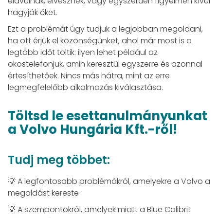
elavulnak, elvesznek, vagy egyszerűen figyelmen kívül
hagyják őket.
Ezt a problémát úgy tudjuk a legjobban megoldani,
ha ott érjük el közönségünket, ahol már most is a
legtöbb időt töltik: ilyen lehet például az
okostelefonjuk, amin keresztül egyszerre és azonnal
értesíthetőek. Nincs más hátra, mint az erre
legmegfelelőbb alkalmazás kiválasztása.
Töltsd le esettanulmányunkat
a Volvo Hungária Kft.-ről!
Tudj meg többet:
💡 A legfontosabb problémákról, amelyekre a Volvo a
megoldást kereste
💡 A szempontokról, amelyek miatt a Blue Colibrit