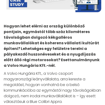
Hogyan lehet elérni az ország különböző
pontjain, egymástól több száz kilométeres
távolságban dolgozó kékgalléros
munkavállalókat és koherens vállalati kultúrát
építeni? Lehetséges egy felületre terelni a
pályakezdő huszonéveseket és a nyugdíjazás
előtt álló régi motorosokat? Esettanulmányunk
a Volvo Hungária Kft.-nél.
A Volvo Hungária Kft., a Volvo csoport
magyarországi leányvállalata, arra kereste a
megoldást, hogyan vonhatná be a belső
kommunikációba az egymástól nagy távolságokban
dolgozó, nem irodai munkavállalóikat is – így esett
választásuk a Blue Colibri Appra.