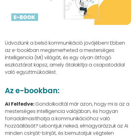
Üdvözlünk a belső kommunikáció jövőjében! Ebben
az e-bookban megismerheted a mesterséges
intelligencia (MI) világát, és egy olyan átfogó
eszköztárat kapsz, amely átalakítja a csapatoddal
való együttműködést.
Az e-bookban:
AI Felfedve:
Gondolkodtál már azon, hogy mi is az a
mesterséges intelligencia valójában, és hogyan
forradalmasíthatja a kommunikációhoz való
hozzáállását? Lebontjuk neked, elmagyarázzuk az AI
minden csínját-bínját, és bemutatjuk végtelen