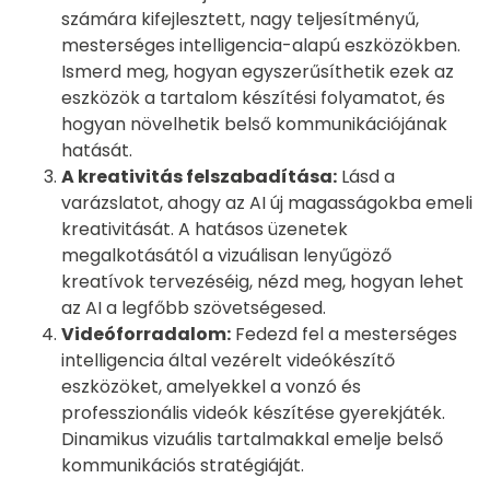
számára kifejlesztett, nagy teljesítményű,
mesterséges intelligencia-alapú eszközökben.
Ismerd meg, hogyan egyszerűsíthetik ezek az
eszközök a tartalom készítési folyamatot, és
hogyan növelhetik belső kommunikációjának
hatását.
A kreativitás felszabadítása:
Lásd a
varázslatot, ahogy az AI új magasságokba emeli
kreativitását. A hatásos üzenetek
megalkotásától a vizuálisan lenyűgöző
kreatívok tervezéséig, nézd meg, hogyan lehet
az AI a legfőbb szövetségesed.
Videóforradalom:
Fedezd fel a mesterséges
intelligencia által vezérelt videókészítő
eszközöket, amelyekkel a vonzó és
professzionális videók készítése gyerekjáték.
Dinamikus vizuális tartalmakkal emelje belső
kommunikációs stratégiáját.