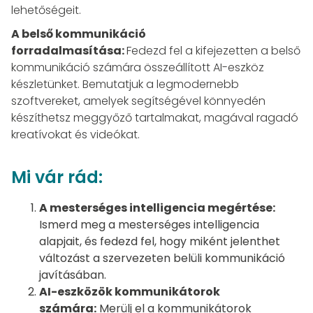
lehetőségeit.
A belső kommunikáció
forradalmasítása:
Fedezd fel a kifejezetten a belső
kommunikáció számára összeállított AI-eszköz
készletünket. Bemutatjuk a legmodernebb
szoftvereket, amelyek segítségével könnyedén
készíthetsz meggyőző tartalmakat, magával ragadó
kreatívokat és videókat.
Mi vár rád:
A mesterséges intelligencia megértése:
Ismerd meg a mesterséges intelligencia
alapjait, és fedezd fel, hogy miként jelenthet
változást a szervezeten belüli kommunikáció
javításában.
AI-eszközök kommunikátorok
számára:
Merülj el a kommunikátorok