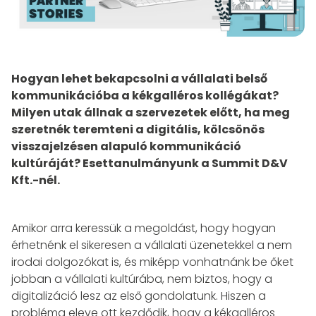
Hogyan lehet bekapcsolni a vállalati belső
kommunikációba a kékgalléros kollégákat?
Milyen utak állnak a szervezetek előtt, ha meg
szeretnék teremteni a digitális, kölcsönös
visszajelzésen alapuló kommunikáció
kultúráját? Esettanulmányunk a Summit D&V
Kft.-nél.
Amikor arra keressük a megoldást, hogy hogyan
érhetnénk el sikeresen a vállalati üzenetekkel a nem
irodai dolgozókat is, és miképp vonhatnánk be őket
jobban a vállalati kultúrába, nem biztos, hogy a
digitalizáció lesz az első gondolatunk. Hiszen a
probléma eleve ott kezdődik, hogy a kékgalléros