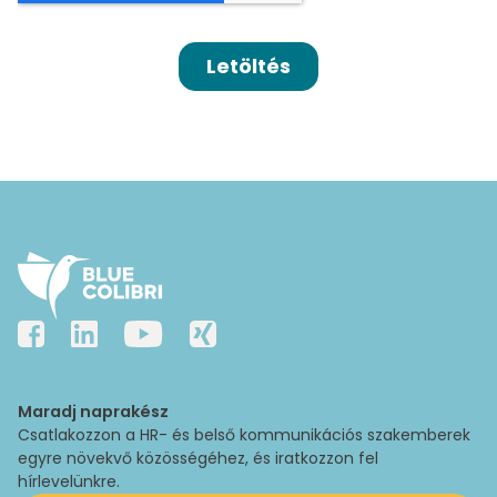
Maradj naprakész
Csatlakozzon a HR- és belső kommunikációs szakemberek
egyre növekvő közösségéhez, és iratkozzon fel
hírlevelünkre.