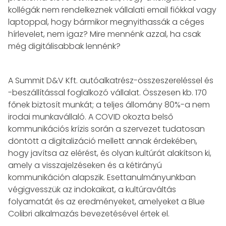
kollégák nem rendelkeznek vállalati email fiókkal vagy
laptoppal, hogy bármikor megnyithassák a céges
hírlevelet, nem igaz? Mire mennénk azzal, ha csak
még digitálisabbak lennénk?
A Summit D&V Kft. autóalkatrész-összeszereléssel és
-beszállítással foglalkozó vállalat. Összesen kb. 170
főnek biztosít munkát; a teljes állomány 80%-a nem
irodai munkavállaló. A COVID okozta belső
kommunikációs krízis során a szervezet tudatosan
döntött a digitalizáció mellett annak érdekében,
hogy javítsa az elérést, és olyan kultúrát alakítson ki,
amely a visszajelzéseken és a kétirányú
kommunikáción alapszik. Esettanulmányunkban
végigvesszük az indokaikat, a kultúraváltás
folyamatát és az eredményeket, amelyeket a Blue
Colibri alkalmazás bevezetésével értek el.