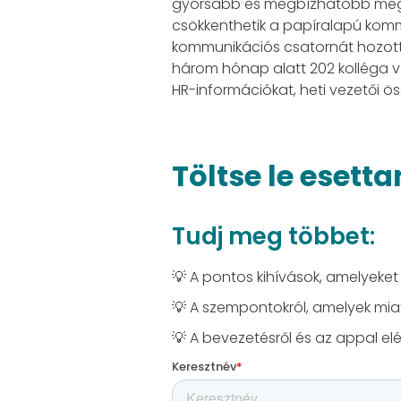
gyorsabb és megbízhatóbb megoldá
csökkenthetik a papíralapú kommu
kommunikációs csatornát hozott 
három hónap alatt 202 kolléga vál
HR-információkat, heti vezetői ö
Töltse le eset
Tudj meg többet:
💡 A pontos kihívások, amelyeke
💡 A szempontokról, amelyek miatt
💡 A bevezetésről és az appal el