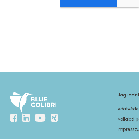
Jogi ada
Adatvédel
Vállalati p
Impressz