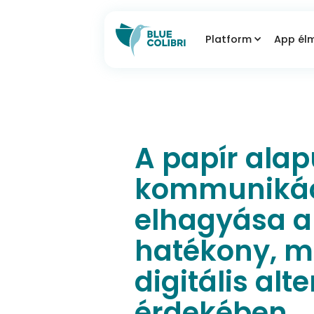
Platform
App él
A papír alap
kommuniká
elhagyása a
hatékony, m
digitális alt
érdekében