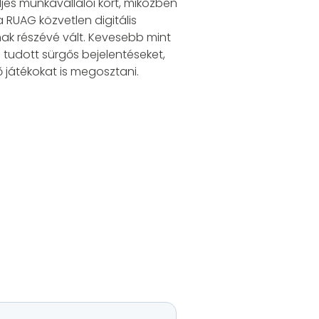
jes munkavállalói kört, miközben
RUAG közvetlen digitális
ak részévé vált. Kevesebb mint
l tudott sürgős bejelentéseket,
 játékokat is megosztani.