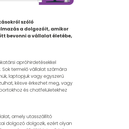
ásokról szóló
kalmazás a dolgozóit, amikor
t bevonni a vállalat életébe,
katársi apróhirdetésekkel
 Sok termelő vállalat számára
címük, laptopjuk vagy egyszerű
zulhat, késve érkezhet meg, vagy
oportokhoz és chatfelületekhez
lat, amely utasszállító
ikai dolgozó dolgozik, ezért olyan