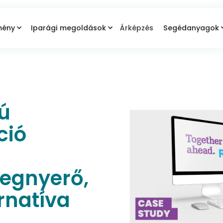
mény
Iparági megoldások
Árképzés
Segédanyagok
ú
ció
egnyerő,
ernatíva