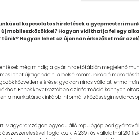
nkával kapcsolatos hirdetések a gyepmesteri munk
 új mobileszközökkel? Hogyan vidíthatja fel egy al
tűnik? Hogyan lehet az újonnan érkezőket már azelőt
elentések még mindig a gyári hirdetőtáblán megjelenő mun
emes lehet újragondolni a belső kommunikáció működését.
dolgozók közvetlen elérése: gyakran nincs vállalati e-mail-
nákhoz. Ennek következtében az információ könnyen eltor
közben a munkatársak inkább informális közösségimédia-cs
t. Magyarországon egyedülálló repülőgépipari gyártóválla
sszeszerelésével foglalkozik. A 239 fős vállalatnál 210 fiz