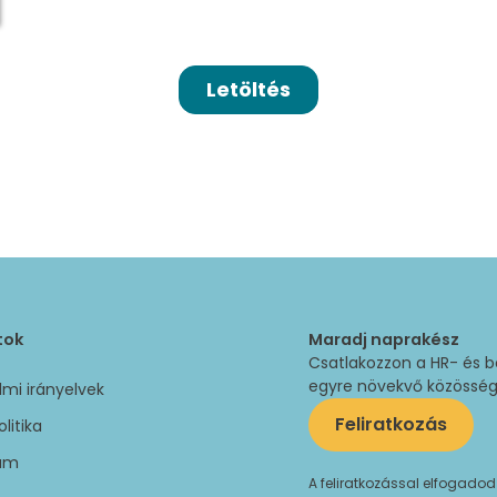
tok
Maradj naprakész
Csatlakozzon a HR- és 
egyre növekvő közösségéh
mi irányelvek
Feliratkozás
olitika
um
A feliratkozással elfogado