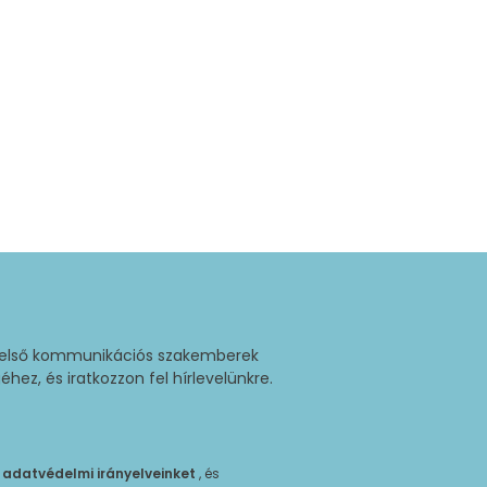
belső kommunikációs szakemberek
ez, és iratkozzon fel hírlevelünkre.
d
adatvédelmi irányelveinket
, és