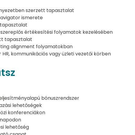
nyezetben szerzett tapasztalat
Navigator ismerete
 tapasztalat
 szereplős értékesítési folyamatok kezelésében
tt tapasztalat
eting alignment folyamatokban
 HR, kommunikációs vagy üzleti vezetői körben
tsz
eljesítményalapú bónuszrendszer
azási lehetőségek
közi konferenciákon
ésnapodon
si lehetőség
gató csapat