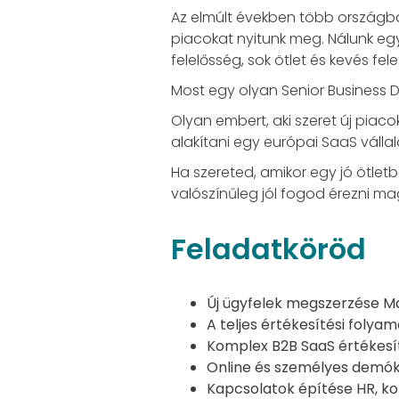
Az elmúlt években több országba
piacokat nyitunk meg. Nálunk egys
felelősség, sok ötlet és kevés fele
Most egy olyan Senior Business D
Olyan embert, aki szeret új piaco
alakítani egy európai SaaS válla
Ha szereted, amikor egy jó ötletb
valószínűleg jól fogod érezni ma
Feladatköröd
Új ügyfelek megszerzése M
A teljes értékesítési foly
Komplex B2B SaaS értékesí
Online és személyes demók,
Kapcsolatok építése HR, ko