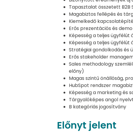
Tapasztalat összetett B2B 
Magabiztos fellépés és tár
Kiemelkedő kapcsolatépíté
Erős prezentációs és demo 
Képesség a teljes ügyfélút 
Képesség a teljes ügyfélút 
Stratégiai gondolkodás és ü
Erős stakeholder manage
Sales methodology szemléle
előny)
Magas szintű önállóság, pro
HubSpot rendszer magabiz
Képesség a marketing és s
Tárgyalóképes angol nyelv
B kategóriás jogosítvány
Előnyt jelent