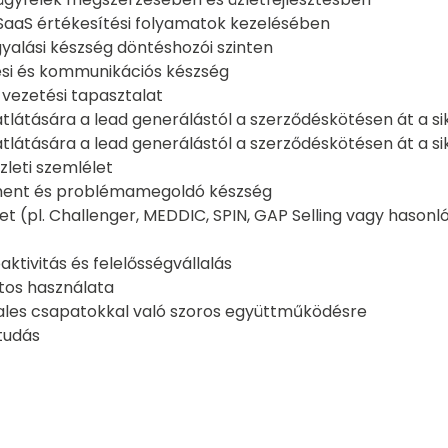
SaaS értékesítési folyamatok kezelésében
gyalási készség döntéshozói szinten
si és kommunikációs készség
vezetési tapasztalat
átlátására a lead generálástól a szerződéskötésen át a s
átlátására a lead generálástól a szerződéskötésen át a s
zleti szemlélet
ment és problémamegoldó készség
t (pl. Challenger, MEDDIC, SPIN, GAP Selling vagy hason
aktivitás és felelősségvállalás
tos használata
ales csapatokkal való szoros együttműködésre
tudás