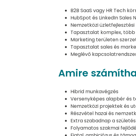
B2B SaaS vagy HR Tech kör
HubSpot és LinkedIn Sales 
Nemzetközi üzletfejlesztési
Tapasztalat komplex, több
Marketing területen szerze
Tapasztalat sales és mark
Meglévő kapcsolatrendszer
Amire számítha
Hibrid munkavégzés
Versenyképes alapbér és t
Nemzetközi projektek és ut
Részvétel hazai és nemzet
Extra szabadnap a szület
Folyamatos szakmai fejlődé
Fiatal, ambiciózus és támo