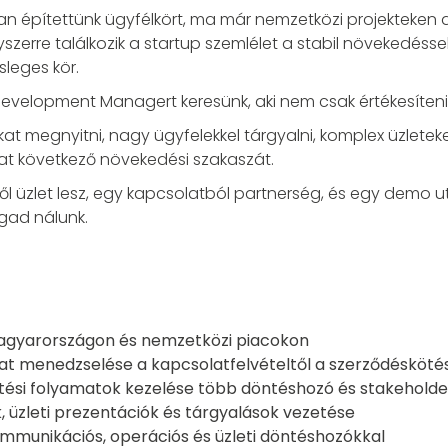
n építettünk ügyfélkört, ma már nemzetközi projekteken 
zerre találkozik a startup szemlélet a stabil növekedéssel
sleges kör.
evelopment Managert keresünk, aki nem csak értékesíteni 
kat megnyitni, nagy ügyfelekkel tárgyalni, komplex üzleteke
lat következő növekedési szakaszát.
ől üzlet lesz, egy kapcsolatból partnerség, és egy demo ut
gad nálunk.
agyarországon és nemzetközi piacokon
amat menedzselése a kapcsolatfelvételtől a szerződésköté
tési folyamatok kezelése több döntéshozó és stakehold
 üzleti prezentációk és tárgyalások vezetése
mmunikációs, operációs és üzleti döntéshozókkal