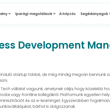
mény
Iparági megoldások
Árképzés
Segédanyagok
ness Development Ma
l induló startup többé, de még mindig megvan bennünk az 
ezni.
Tech vállalat vagyunk, amelynek célja, hogy közelebb h
irodai vagy frontline kollégákról. Platformunk egyetlen he
minisztrációt és az e-learninget. Egyszerűbben fogalmazv
kavállalójukat, bárhol is dolgozzanak.