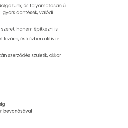
dolgozunk, és folyamatosan új
: gyors döntések, valódi
szeret, hanem építkezni is.
t lezárni, és közben aktívan
án szerződés születik, akkor
sig
er bevonásával