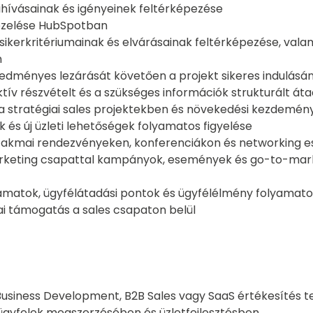
 kihívásainak és igényeinek feltérképezése
kezelése HubSpotban
k, sikerkritériumainak és elvárásainak feltérképezése, vala
n
redményes lezárását követően a projekt sikeres indulás
tív részvételt és a szükséges információk strukturált át
a stratégiai sales projektekben és növekedési kezdemé
k és új üzleti lehetőségek folyamatos figyelése
e szakmai rendezvényeken, konferenciákon és networking
keting csapattal kampányok, események és go-to-marke
lyamatok, ügyfélátadási pontok és ügyfélélmény folyamato
 támogatás a sales csapaton belül
usiness Development, B2B Sales vagy SaaS értékesítés t
ügyfelek megszerzésében és üzletfejlesztésben