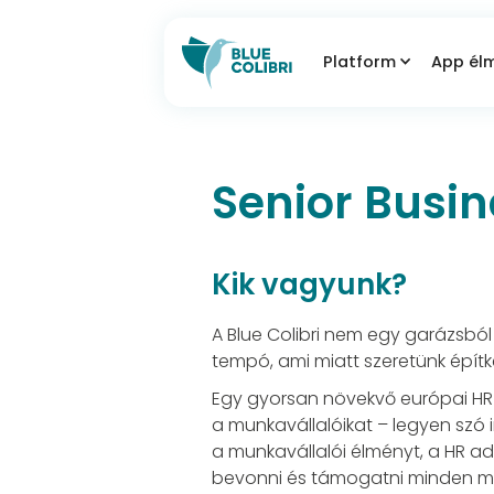
Platform
App él
Senior Busi
Kik vagyunk?
A Blue Colibri nem egy garázsbó
tempó, ami miatt szeretünk építk
Egy gyorsan növekvő európai HR 
a munkavállalóikat – legyen szó 
a munkavállalói élményt, a HR ad
bevonni és támogatni minden mun