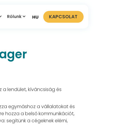
KAPCSOLAT
Rólunk
HU
nager
a lendület, kíváncsiság és
ozza egymáshoz a vállalatokat és
lyre hozza a belső kommunikációt,
a: segítünk a cégeknek elérni,