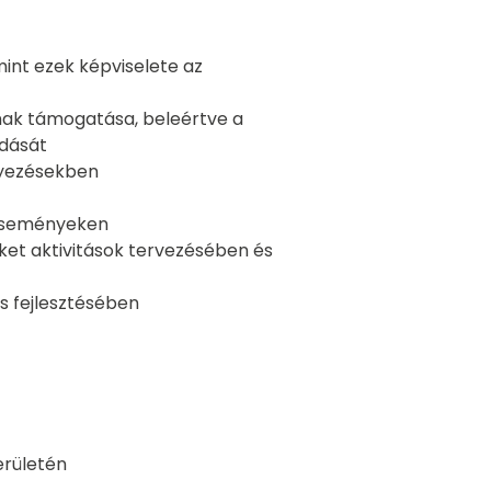
mint ezek képviselete az
ának támogatása, beleértve a
adását
nyezésekben
 eseményeken
t aktivitások tervezésében és
s fejlesztésében
erületén