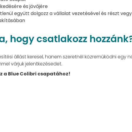
ekedésére és jövőjére
lenül együtt dolgozz a vállalat vezetésével és részt vegy
akításában
ra, hogy csatlakozz hozzánk
ítési állást keresel, hanem szeretnél közreműködni egy n
mel várjuk jelentkezésedet.
z a Blue Colibri csapatához!