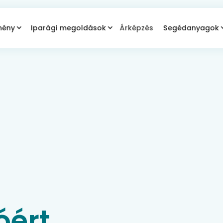
mény
Iparági megoldások
Árképzés
Segédanyagok
i
ért