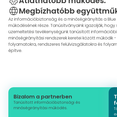
Átláthatóbb működés.
Megbízhatóbb együttmű
Az információbiztonság és a minőségirányítás a Blue
működésének része. Tanúsítványaink igazolják, hogy s
üzemeltetési tevékenységünk tanúsított információbi
minőségirányítási rendszerek keretei között működik 
folyamatokra, rendszeres felülvizsgálatokra és folyam
építve.
Bizalom a partnerben
T
f
Tanúsított információbiztonsági és
minőségirányítási működés.
T
e