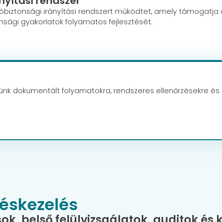
nyítási rendszer
ációbiztonsági irányítási rendszert működtet, amely támogatja 
nsági gyakorlatok folyamatos fejlesztését.
erünk dokumentált folyamatokra, rendszeres ellenőrzésekre és
éskezelés
k, belső felülvizsgálatok, auditok és