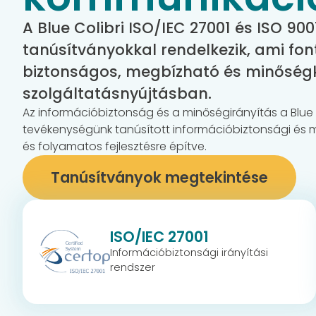
A Blue Colibri ISO/IEC 27001 és ISO 900
tanúsítványokkal rendelkezik, ami fo
biztonságos, megbízható és minőség
szolgáltatásnyújtásban.
Az információbiztonság és a minőségirányítás a Blue 
tevékenységünk tanúsított információbiztonsági és mi
és folyamatos fejlesztésre építve.
Tanúsítványok megtekintése
ISO/IEC 27001
Információbiztonsági irányítási
rendszer