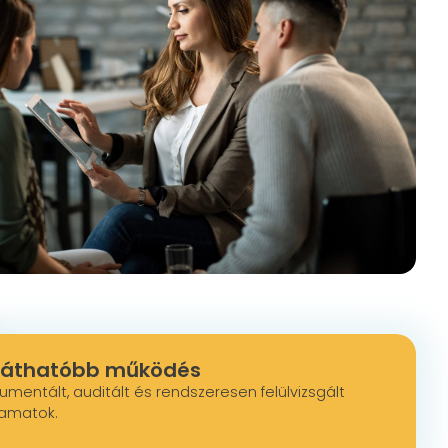
láthatóbb működés
umentált, auditált és rendszeresen felülvizsgált
yamatok.