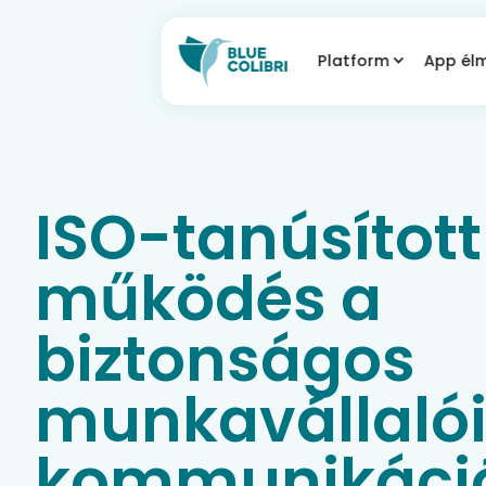
Platform
App él
ISO-tanúsított
működés a
biztonságos
munkavállaló
kommunikáció