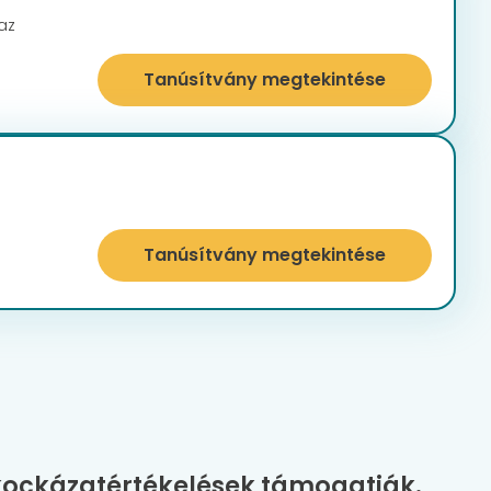
az
Tanúsítvány megtekintése
Tanúsítvány megtekintése
 kockázatértékelések támogatják.