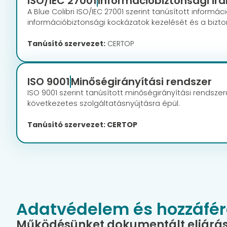
ISO/IEC 27001
Információbiztonsági irá
A Blue Colibri ISO/IEC 27001 szerint tanúsított inform
információbiztonsági kockázatok kezelését és a bizto
Tanúsító szervezet:
CERTOP
ISO 9001
Minőségirányítási rendszer
ISO 9001 szerint tanúsított minőségirányítási rendsz
következetes szolgáltatásnyújtásra épül.
Tanúsító szervezet: CERTOP
Adatvédelem és hozzáfér
Működésünket dokumentált eljáráso