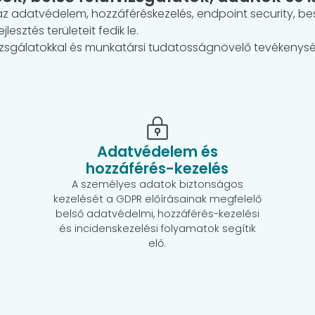
 az adatvédelem, hozzáféréskezelés, endpoint security, b
esztés területeit fedik le.
vizsgálatokkal és munkatársi tudatosságnövelő tevékenysége
Adatvédelem és
hozzáférés-kezelés
A személyes adatok biztonságos
kezelését a GDPR előírásainak megfelelő
belső adatvédelmi, hozzáférés-kezelési
és incidenskezelési folyamatok segítik
elő.