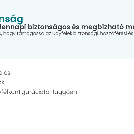
onság
dennapi biztonságos és megbízható m
jük, hogy támogassa az ügyfelek biztonsági, hozzáférési 
elés
ok
gyfélkonfigurációtól függően