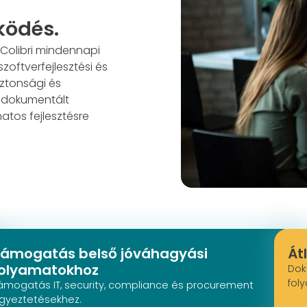
ködés.
 Colibri mindennapi
zoftverfejlesztési és
ztonsági és
- dokumentált
atos fejlesztésre
ámogatás belső jóváhagyási
Át
olyamatokhoz
Dok
fol
ámogatás IT, security, compliance és procurement
gyeztetésekhez.