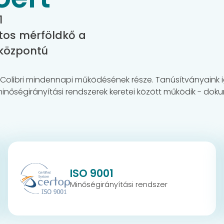
1
ntos mérföldkő a
központú
Colibri mindennapi működésének része. Tanúsítványaink iga
nőségirányítási rendszerek keretei között működik - doku
ISO 9001
Minőségirányítási rendszer