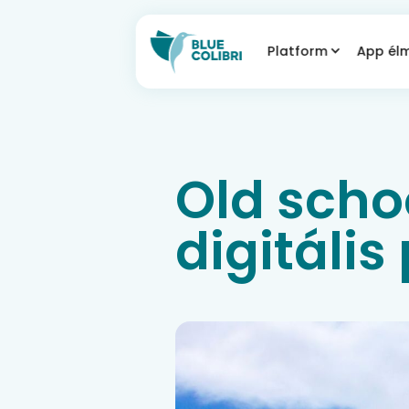
Platform
App él
Old scho
digitális