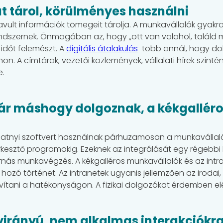
t tárol, körülményes használni
 elavult információk tömegeit tárolja. A munkavállalók gya
endszernek. Önmagában az, hogy „ott van valahol, találd 
időt felemészt. A
digitális átalakulás
több annál, hogy do
n. A címtárak, vezetői közlemények, vállalati hírek szin
be.
ár máshogy dolgoznak, a kékgallér
catnyi szoftvert használnak párhuzamosan a munkavállal
sztő programokig. Ezeknek az integrálását egy régebbi k
ornás munkavégzés. A kékgalléros munkavállalók és az in
 hozó történet. Az intranetek ugyanis jellemzően az irod
vítani a hatékonyságon. A fizikai dolgozókat érdemben el
irányú, nem alkalmas interakciókr