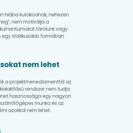
kran hiába kutakodnak, nehezen
meg”, nem motiválja a
kumentumokat tárolunk vagy
tén egy statikusabb formában
osokat nem lehet
ók a projektmenedzsmenttől az
ialakítású rendszer nem tudja
tranet hasznossága egy nagyon
ai, számítógépes munka és az
érni azokkal nem lehet.
a