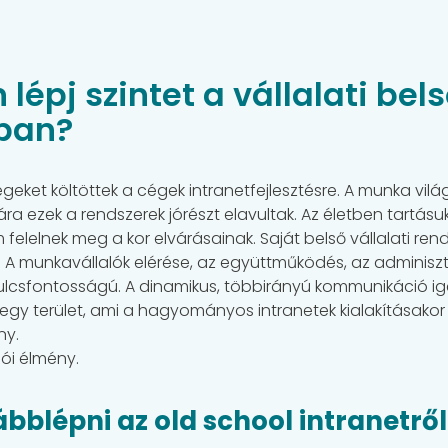
lépj szintet a vállalati bel
ban?
ket költöttek a cégek intranetfejlesztésre. A munka vilá
 ezek a rendszerek jórészt elavultak. Az életben tartásuk,
elelnek meg a kor elvárásainak. Saját belső vállalati ren
”. A munkavállalók elérése, az együttműködés, az adminisz
lcsfontosságú. A dinamikus, többirányú kommunikáció ig
 egy terület, ami a hagyományos intranetek kialakításako
ny.
lói élmény.
bblépni az old school intranetrő