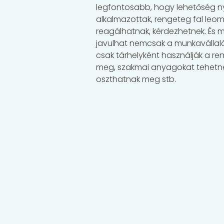
legfontosabb, hogy lehetőség nyíl
alkalmazottak, rengeteg fal leoml
reagálhatnak, kérdezhetnek. És m
javulhat nemcsak a munkavállalói
csak tárhelyként használják a re
meg, szakmai anyagokat tehetnek
oszthatnak meg stb.