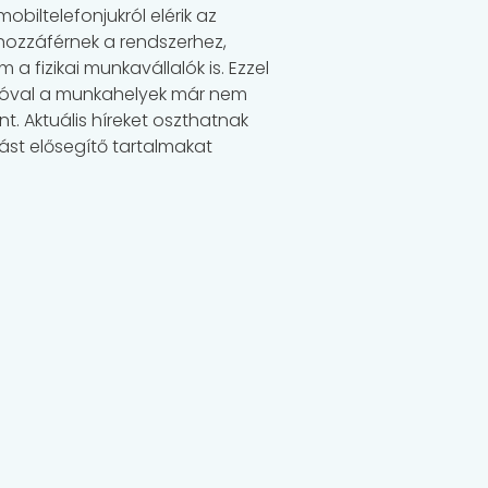
biltelefonjukról elérik az
l hozzáférnek a rendszerhez,
 fizikai munkavállalók is. Ezzel
mációval a munkahelyek már nem
. Aktuális híreket oszthatnak
st elősegítő tartalmakat