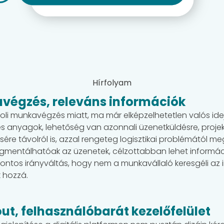
Hírfolyam
égzés, releváns információk
i munkavégzés miatt, ma már elképzelhetetlen valós idejű 
s anyagok, lehetőség van azonnali üzenetküldésre, proj
ére távolról is, azzal rengeteg logisztikai problémától m
egmentálhatóak az üzenetek, célzottabban lehet informáci
ontos irányváltás, hogy nem a munkavállaló keresgéli az 
k hozzá.
ut, felhasználóbarát kezelőfelület