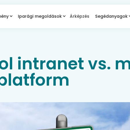
mény
Iparági megoldások
Árképzés
Segédanyagok
ol intranet vs. 
 platform