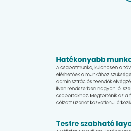
Hatékonyabb munkav
A csapatmunka, különösen a távol
elérhetőek a munkához szüksége
adminisztrációs teendők elvégzés
ilyen rendszerben nagyon jól sz
csoportokhoz. Megtörténik az a f
célzott üzenet közvetlenül érkezi
Testre szabható layo