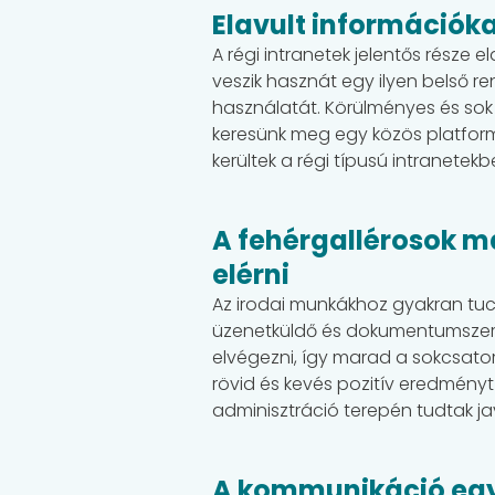
Elavult információka
A régi intranetek jelentős része
veszik hasznát egy ilyen belső r
használatát. Körülményes és sok 
keresünk meg egy közös platformo
kerültek a régi típusú intranetek
A fehérgallérosok m
elérni
Az irodai munkákhoz gyakran tu
üzenetküldő és dokumentumszerke
elvégezni, így marad a sokcsat
rövid és kevés pozitív eredményt
adminisztráció terepén tudtak ja
A kommunikáció egy