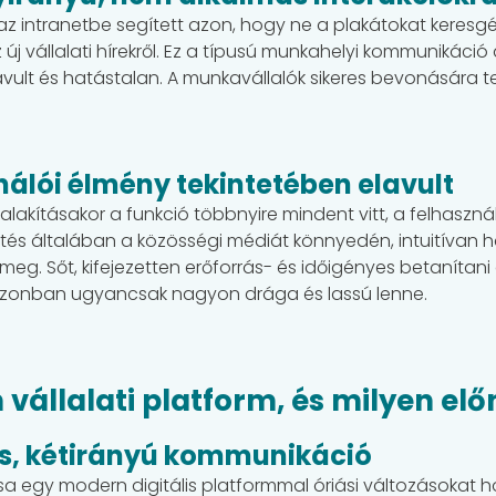
 az intranetbe segített azon, hogy ne a plakátokat keresg
 új vállalati hírekről. Ez a típusú munkahelyi kommuniká
ult és hatástalan. A munkavállalók sikeres bevonására te
ználói élmény tekintetében elavult
 kialakításakor a funkció többnyire mindent vitt, a felhaszn
pítés általában a közösségi médiát könnyedén, intuitívan
eg. Sőt, kifejezetten erőforrás- és időigényes betanítani 
k azonban ugyancsak nagyon drága és lassú lenne.
vállalati platform, és milyen elő
ás, kétirányú kommunikáció
 egy modern digitális platformmal óriási változásokat hoz