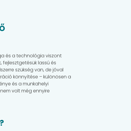
ső
ga és a technológia viszont
 fejlesztgetésük lassú és
dszerre szükség van, de jóval
tráció könnyítése – különösen a
énye és a munkahelyi
r nem volt még ennyire
l?