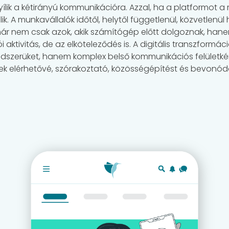
ik a kétirányú kommunikációra. Azzal, ha a platformot a mo
ik. A munkavállalók időtől, helytől függetlenül, közvetlenü
ár nem csak azok, akik számítógép előtt dolgoznak, hanem a
 aktivitás, de az elköteleződés is. A digitális transzfor
ndszerüket, hanem komplex belső kommunikációs felületként
 elérhetővé, szórakoztató, közösségépítést és bevonódá