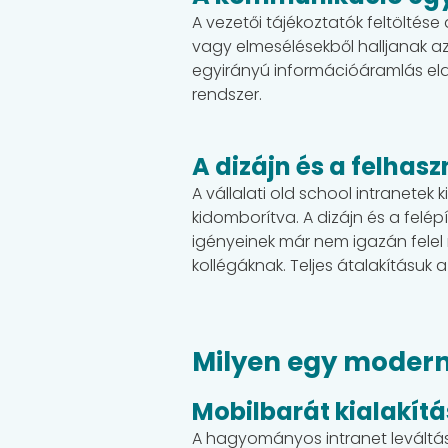
A vezetői tájékoztatók feltöltése
vagy elmesélésekből halljanak az
egyirányú információáramlás elav
rendszer.
A dizájn és a felhas
A vállalati old school intranetek
kidomborítva. A dizájn és a felé
igényeinek már nem igazán felel m
kollégáknak. Teljes átalakításu
Milyen egy modern 
Mobilbarát kialakít
A hagyományos intranet leváltása