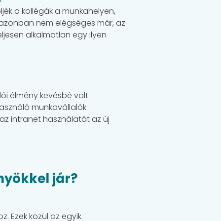
éljék a kollégák a munkahelyen,
ció azonban nem elégséges már, az
ljesen alkalmatlan egy ilyen
álói élmény kevésbé volt
 használó munkavállalók
az intranet használatát az új
nyökkel jár?
. Ezek közül az egyik