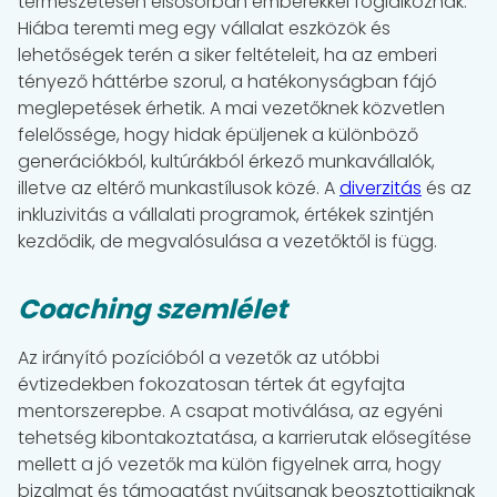
természetesen elsősorban emberekkel foglalkoznak.
Hiába teremti meg egy vállalat eszközök és
lehetőségek terén a siker feltételeit, ha az emberi
tényező háttérbe szorul, a hatékonyságban fájó
meglepetések érhetik. A mai vezetőknek közvetlen
felelőssége, hogy hidak épüljenek a különböző
generációkból, kultúrákból érkező munkavállalók,
illetve az eltérő munkastílusok közé. A
diverzitás
és az
inkluzivitás a vállalati programok, értékek szintjén
kezdődik, de megvalósulása a vezetőktől is függ.
Coaching szemlélet
Az irányító pozícióból a vezetők az utóbbi
évtizedekben fokozatosan tértek át egyfajta
mentorszerepbe. A csapat motiválása, az egyéni
tehetség kibontakoztatása, a karrierutak elősegítése
mellett a jó vezetők ma külön figyelnek arra, hogy
bizalmat és támogatást nyújtsanak beosztottjaiknak