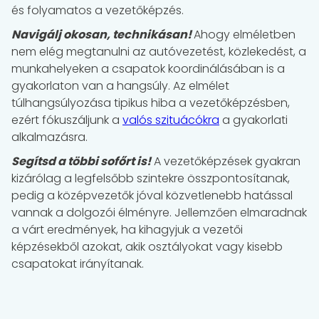
és folyamatos a vezetőképzés.
Navigálj okosan, technikásan!
Ahogy elméletben
nem elég megtanulni az autóvezetést, közlekedést, a
munkahelyeken a csapatok koordinálásában is a
gyakorlaton van a hangsúly. Az elmélet
túlhangsúlyozása tipikus hiba a vezetőképzésben,
ezért fókuszáljunk a
valós szituácókra
a gyakorlati
alkalmazásra.
Segítsd a többi sofőrt is!
A vezetőképzések gyakran
kizárólag a legfelsőbb szintekre összpontosítanak,
pedig a középvezetők jóval közvetlenebb hatással
vannak a dolgozói élményre. Jellemzően elmaradnak
a várt eredmények, ha kihagyjuk a vezetői
képzésekből azokat, akik osztályokat vagy kisebb
csapatokat irányítanak.