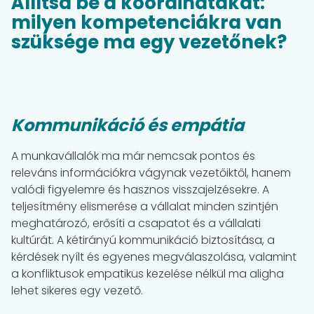
Állítsd be a koordinátákat:
milyen kompetenciákra van
szüksége ma egy vezetőnek?
Kommunikáció és empátia
A munkavállalók ma már nemcsak pontos és
releváns információkra vágynak vezetőiktől, hanem
valódi figyelemre és hasznos visszajelzésekre. A
teljesítmény elismerése a vállalat minden szintjén
meghatározó, erősíti a csapatot és a vállalati
kultúrát. A kétirányú kommunikáció biztosítása, a
kérdések nyílt és egyenes megválaszolása, valamint
a konfliktusok empatikus kezelése nélkül ma aligha
lehet sikeres egy vezető.