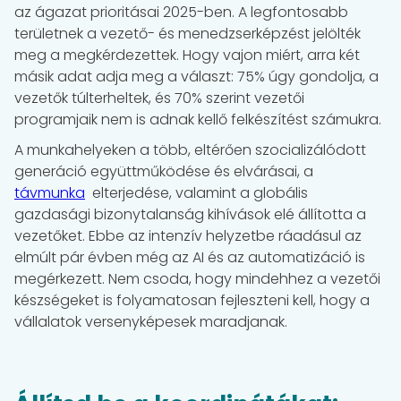
az ágazat prioritásai 2025-ben. A legfontosabb
területnek a vezető- és menedzserképzést jelölték
meg a megkérdezettek. Hogy vajon miért, arra két
másik adat adja meg a választ: 75% úgy gondolja, a
vezetők túlterheltek, és 70% szerint vezetői
programjaik nem is adnak kellő felkészítést számukra.
A munkahelyeken a több, eltérően szocializálódott
generáció együttműködése és elvárásai, a
távmunka
elterjedése, valamint a globális
gazdasági bizonytalanság kihívások elé állította a
vezetőket. Ebbe az intenzív helyzetbe ráadásul az
elmúlt pár évben még az AI és az automatizáció is
megérkezett. Nem csoda, hogy mindehhez a vezetői
készségeket is folyamatosan fejleszteni kell, hogy a
vállalatok versenyképesek maradjanak.