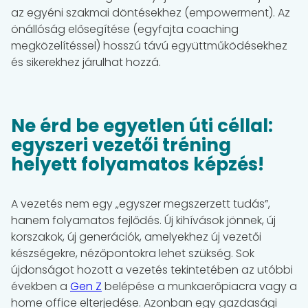
az egyéni szakmai döntésekhez (empowerment). Az
önállóság elősegítése (egyfajta coaching
megközelítéssel) hosszú távú együttműködésekhez
és sikerekhez járulhat hozzá.
Ne érd be egyetlen úti céllal:
egyszeri vezetői tréning
helyett folyamatos képzés!
A vezetés nem egy „egyszer megszerzett tudás”,
hanem folyamatos fejlődés. Új kihívások jönnek, új
korszakok, új generációk, amelyekhez új vezetői
készségekre, nézőpontokra lehet szükség. Sok
újdonságot hozott a vezetés tekintetében az utóbbi
években a
Gen Z
belépése a munkaerőpiacra vagy a
home office elterjedése. Azonban egy gazdasági