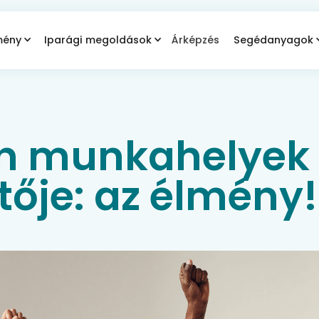
mény
Iparági megoldások
Árképzés
Segédanyagok
n munkahelyek 
etője: az élmény