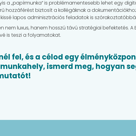
yis a „papírmunka” is problémamentesebb lehet egy digitál
ű hozzáférést biztosít a kollégáknak a dokumentációkhoz.
kissé lapos adminisztrációs feladatok is szórakoztatóbbá
 nem luxus, hanem hosszú távú stratégiai befektetés. A 
é is teszi a folyamatokat.
ennél fel, és a célod egy élményközpo
 munkahely, ismerd meg, hogyan seg
emutatót!