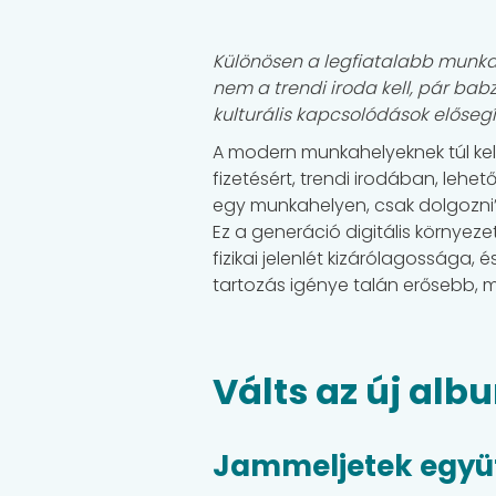
Különösen a legfiatalabb munka
nem a trendi iroda kell, pár bab
kulturális kapcsolódások előse
A modern munkahelyeknek túl kell
fizetésért, trendi irodában, lehet
egy munkahelyen, csak dolgozni
Ez a generáció digitális környeze
fizikai jelenlét kizárólagossága, 
tartozás igénye talán erősebb, m
Válts az új al
Jammeljetek együ