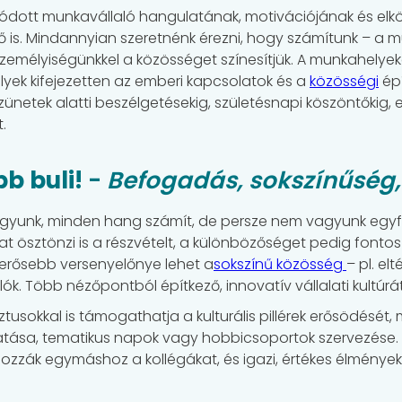
álódott munkavállaló hangulatának, motivációjának és el
ő is. Mindannyian szeretnénk érezni, hogy számítunk – a 
zemélyiségünkkel a közösséget színesítjük. A munkahelyek
elyek kifejezetten az emberi kapcsolatok és a
közösségi
épí
zünetek alatti beszélgetésekig, születésnapi köszöntőkig, 
t.
bb buli!
-
Befogadás, sokszínűség, k
yunk, minden hang számít, de persze nem vagyunk egyfor
at ösztönzi is a részvételt, a különbözőséget pedig fontos 
erősebb versenyelőnye lehet a
sokszínű közösség
– pl. el
ók. Több nézőpontból építkező, innovatív vállalati kultú
sokkal is támogathatja a kulturális pillérek erősödését, m
tása, tematikus napok vagy hobbicsoportok szervezése.
zzák egymáshoz a kollégákat, és igazi, értékes élmények