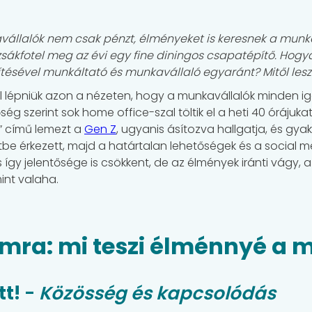
vállalók nem csak pénzt, élményeket is keresnek a munk
zsákfotel meg az évi egy fine diningos csapatépítő. Hogya
gítésével munkáltató és munkavállaló egyaránt? Mitől l
 lépniük azon a nézeten, hogy a munkavállalók minden igén
őség szerint sok home office-szal töltik el a heti 40 órájuka
” című lemezt a
Gen Z
, ugyanis ásítozva hallgatja, és gya
tbe érkezett, majd a határtalan lehetőségek és a social me
és így jelentősége is csökkent, de az élmények iránti vágy,
int valaha.
bumra: mi teszi élménnyé a
tt!
-
Közösség és kapcsolódás