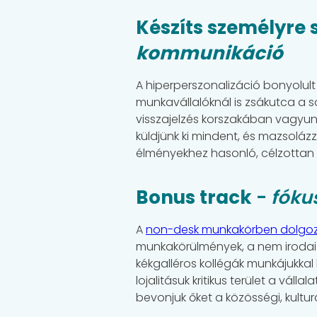
Készíts személyre 
kommunikáció
A hiperperszonalizáció bonyolul
munkavállalóknál is zsákutca a s
visszajelzés korszakában vagyunk
küldjünk ki mindent, és mazsolázz
élményekhez hasonló, célzottan 
Bonus track
-
fóku
A
non-desk munkakörben dolgo
munkakörülmények, a nem irodai 
kékgalléros kollégák munkájukkal
lojalitásuk kritikus terület a vál
bevonjuk őket a közösségi, kultur