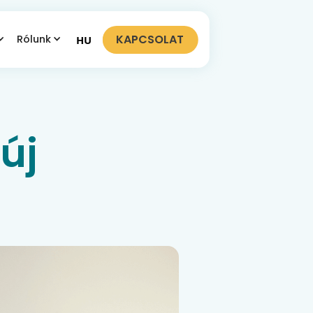
KAPCSOLAT
Rólunk
HU
új
!