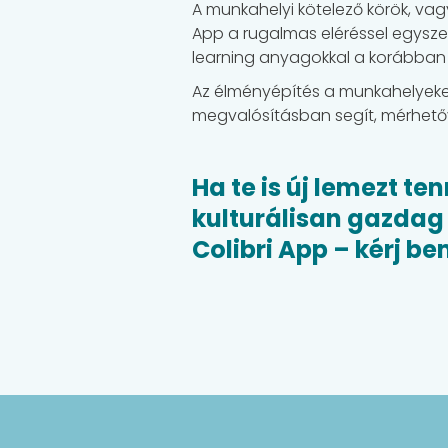
A munkahelyi kötelező körök, vag
App a rugalmas eléréssel egyszer
learning anyagokkal a korábban 
Az élményépítés a munkahelyeken
megvalósításban segít, mérhetőv
Ha te is új lemezt t
kulturálisan gazdag
Colibri App – kérj b