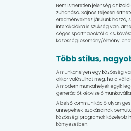
Nem ismeretlen jelenség az izol
zuhanása. Sajnos teljesen érthet
eredményekhez járulunk hozzá, s
interakciókra is szükség van, am
céges sportnapoktól a kis, kávés
közösségi esemény/élmény lehe
Több stílus, nagyo
A munkahelyen egy közösség vag
akkor valósulhat meg, ha a vállal
A modern munkahelyek egyik leg
generációt képviselő munkavállal
A belső kommunikáció olyan gesztu
ünnepeinek, szokásainak bemuta
közösségi programok közelebb ho
környezetben.