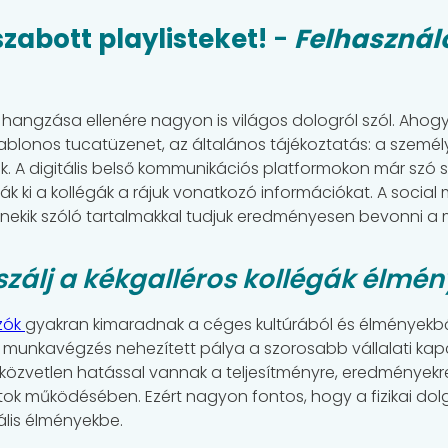
szabott playlisteket!
-
Felhasznál
t hangzása ellenére nagyon is világos dologról szól. Aho
ablonos tucatüzenet, az általános tájékoztatás: a személy
. A digitális belső kommunikációs platformokon már szó s
ák ki a kollégák a rájuk vonatkozó információkat. A social
nekik szóló tartalmakkal tudjuk eredményesen bevonni a 
szálj a kékgalléros kollégák élmén
zók
gyakran kimaradnak a céges kultúrából és élményekből.
munkavégzés nehezített pálya a szorosabb vállalati kap
 közvetlen hatással vannak a teljesítményre, eredményekre
lalatok működésében. Ezért nagyon fontos, hogy a fizikai do
ális élményekbe.