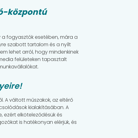
ó-központú
gy a fogyasztók esetében, mára a
re szabott tartalom és a nyílt
em lehet arról, hogy mindenkinek
 media felületeken tapasztalt
munkavállalókat.
yeire!
 A váltott műszakok, az eltérő
csolódások kialakításában. A
, ezért elköteleződésük és
lgozókat is hatékonyan elérjük, és