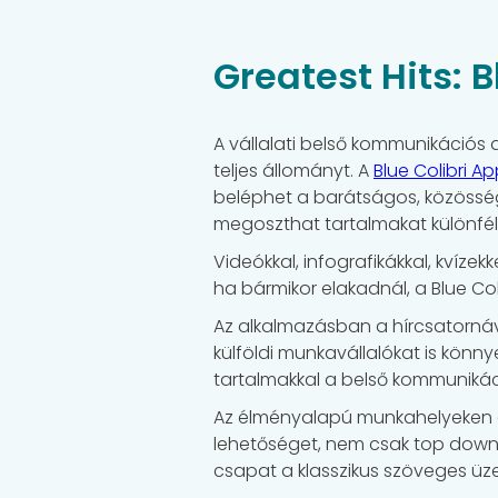
Greatest Hits: 
A vállalati belső kommunikációs d
teljes állományt. A
Blue Colibri A
beléphet a barátságos, közösség
megoszthat tartalmakat különf
Videókkal, infografikákkal, kvíz
ha bármikor elakadnál, a Blue Co
Az alkalmazásban a hírcsatornáva
külföldi munkavállalókat is kön
tartalmakkal a belső kommunikác
Az élményalapú munkahelyeken al
lehetőséget, nem csak top down k
csapat a klasszikus szöveges üz