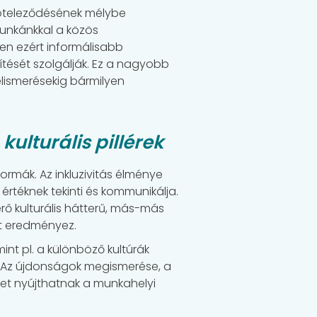
köteleződésének mélybe
munkánkkal a közös
en ezért informálisabb
tését szolgálják. Ez a nagyobb
elismerésekig bármilyen
ulturális pillérek‍
mák. Az inkluzivitás élménye
értéknek tekinti és kommunikálja.
térő kulturális hátterű, más-más
rát eredményez.
int pl. a különböző kultúrák
 Az újdonságok megismerése, a
et nyújthatnak a munkahelyi