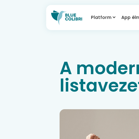
Platform
App él
A moder
listavez