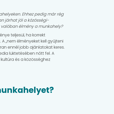
ahelyeken. Ehhez pedig már rég
n járhat jól a közösségi-
esz valóban élmény a munkahely?
ye teljesül, ha korrekt
t. A „nem élményeket kell gyűjteni
kran ennél jobb ajánlatokat keres.
dia lüktetésében nőtt fel. A
 a kultúra és a közösséghez
 munkahelyet?