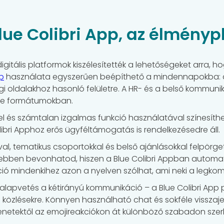
Blue Colibri App, az élmény
igitális platformok kiszélesítették a lehetőségeket arra, h
pp
használata egyszerűen beépíthető a mindennapokba: az
i oldalakhoz hasonló felületre. A HR- és a belső kommuni
éle formátumokban.
ekkel és számtalan izgalmas funkció használatával színesí
libri Apphoz erős ügyféltámogatás is rendelkezésedre áll.
l, tematikus csoportokkal és belső ajánlásokkal felpörge
nyebben bevonhatod, hiszen a Blue Colibri Appban automat
ió mindenkihez azon a nyelven szólhat, ami neki a legko
apvetés a kétirányú kommunikáció – a Blue Colibri App 
özlésekre. Könnyen használható chat és sokféle visszajel
enetektől az emojireakciókon át különböző szabadon szer