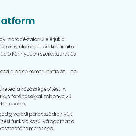
platform
ogy maradéktalanul elérjük a
 okostelefonján bárki bármikor
káció könnyedén szerkeszthet és
theted a belső kommunikációt – de
theted a közösségépítést. A
ikus fordításokkal, többnyelvű
mfortosabb.
pedig valódi párbeszédre nyújt
zési funkció közül válogathat a
keszthető felmérésekig.