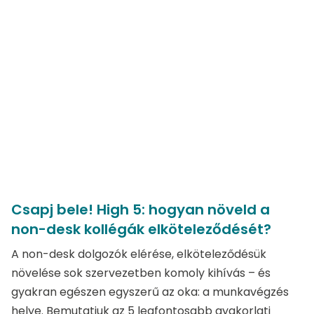
Csapj bele! High 5: hogyan növeld a
non-desk kollégák elköteleződését?
A non-desk dolgozók elérése, elköteleződésük
növelése sok szervezetben komoly kihívás – és
gyakran egészen egyszerű az oka: a munkavégzés
helye. Bemutatjuk az 5 legfontosabb gyakorlati