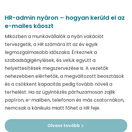
HR-admin nyáron – hogyan kerüld el az
e-mailes káoszt
Miközben a munkavállalók a nyári vakációt
tervezgetik, a HR számára itt az év egyik
legmozgalmasabb időszaka. Érkeznek a
szabadságigénylések, és velük együtt a
helyettesítések megszervezése is. A vezetők
nehezebben elérhetők, a megváltozott beosztások
és a csökkent kapacitás pedig tovább növeli a
terhelést. Ha az ügyintézés párhuzamosan zajlik
papíron, e-mailben, telefonon és más csatornákon,
nemcsak a kánikula miatt főhet a HR feje.
Olvass tovább