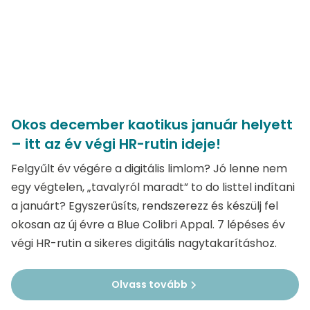
Okos december kaotikus január helyett
– itt az év végi HR-rutin ideje!
Felgyűlt év végére a digitális limlom? Jó lenne nem
egy végtelen, „tavalyról maradt” to do listtel indítani
a januárt? Egyszerűsíts, rendszerezz és készülj fel
okosan az új évre a Blue Colibri Appal. 7 lépéses év
végi HR-rutin a sikeres digitális nagytakarításhoz.
Olvass tovább