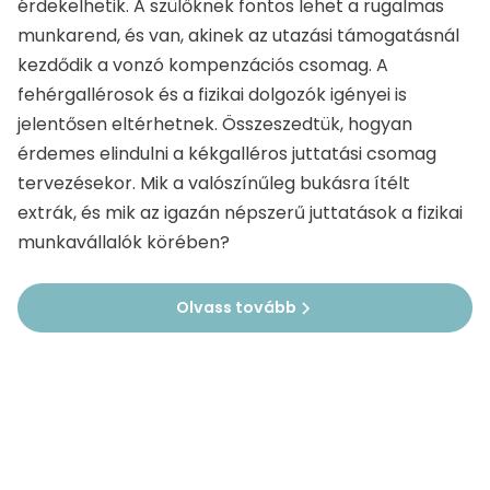
érdekelhetik. A szülőknek fontos lehet a rugalmas
munkarend, és van, akinek az utazási támogatásnál
kezdődik a vonzó kompenzációs csomag. A
fehérgallérosok és a fizikai dolgozók igényei is
jelentősen eltérhetnek. Összeszedtük, hogyan
érdemes elindulni a kékgalléros juttatási csomag
tervezésekor. Mik a valószínűleg bukásra ítélt
extrák, és mik az igazán népszerű juttatások a fizikai
munkavállalók körében?
Olvass tovább